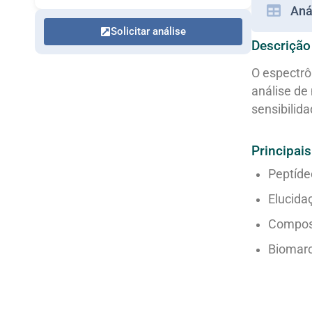
Aná
Solicitar análise
Descrição
O espectrô
análise de
sensibilida
Principais
Peptíde
Elucida
Compost
Biomarc