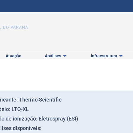
L DO PARANÁ
Atuação
Análises
Infraestrutura
ricante: Thermo Scientific
elo: LTQ-XL
o de ionização: Eletrospray (ESI)
lises disponíveis: