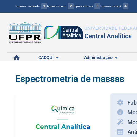
1
2
3
4
Ir para o conteúdo
Ir para o menu
Ir para a busca
Ir para o rodapé
UNIVERSIDADE FEDERA
Central Analítica
Início
CADQUI
Administração
Espectrometria de massas
Fab
Mod
Mod
Aná