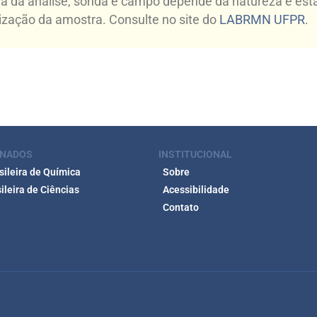
ha da análise, sonda e campo depende da natureza e es
lização da amostra. Consulte no site do
LABRMN UFPR
.
ONADOS
INSTITUCIONAL
ileira de Química
Sobre
leira de Ciências
Acessibilidade
Contato