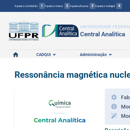
1
2
3
4
Ir para o conteúdo
Ir para o menu
Ir para a busca
Ir para o rodapé
UNIVERSIDADE FEDERA
Central Analítica
Início
CADQUI
Administração
Ressonância magnética nucl
Fab
Mod
Mod