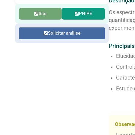
Descrição
Os espectr
Site
PNIPE
quantifica
experiment
Solicitar análise
Principais
Elucida
Control
Caracte
Estudo d
Observa