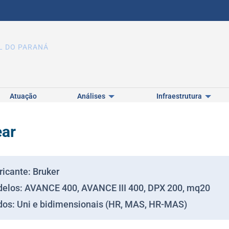
L DO PARANÁ
Atuação
Análises
Infraestrutura
ear
ricante: Bruker
elos: AVANCE 400, AVANCE III 400, DPX 200, mq20
os: Uni e bidimensionais (HR, MAS, HR-MAS)