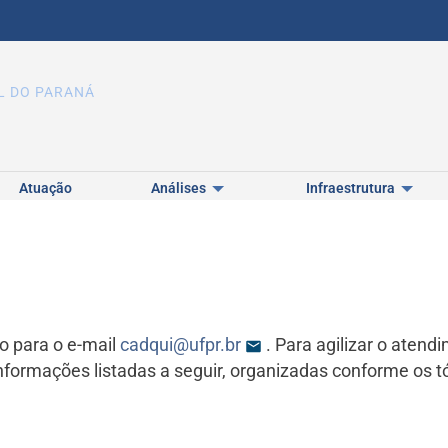
L DO PARANÁ
Atuação
Análises
Infraestrutura
ão para o e-mail
cadqui@ufpr.br
. Para agilizar o atend
formações listadas a seguir, organizadas conforme os tó