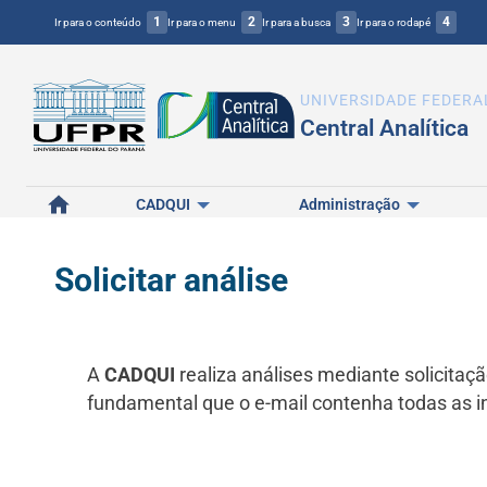
1
2
3
4
Ir para o conteúdo
Ir para o menu
Ir para a busca
Ir para o rodapé
UNIVERSIDADE FEDERA
Central Analítica
Início
CADQUI
Administração
Solicitar análise
A
CADQUI
realiza análises mediante solicitaç
fundamental que o e-mail contenha todas as in