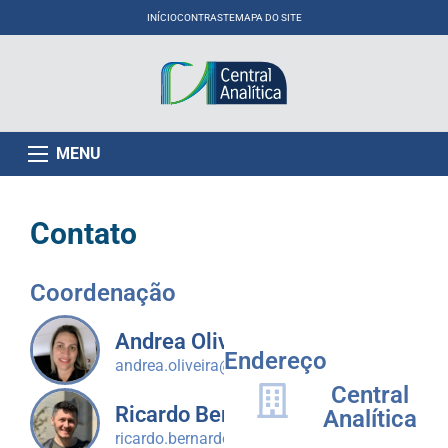
INÍCIO
CONTRASTE
MAPA DO SITE
MENU
Contato
Coordenação
Andrea Oliveira
Endereço
andrea.oliveira@ufpr.br
Central
Ricardo Bernardo
Analítica
ricardo.bernardo@ufpr.br